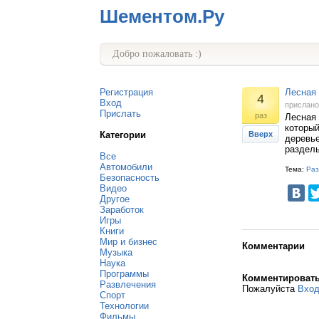
Шементом.Ру
Добро пожаловать :)
Регистрация
Лесная 
4
Вход
прислан
Прислать
раз
Лесная 
которы
Категории
Вверх
деревье
разделы
Все
Автомобили
Тема:
Раз
Безопасность
Видео
Другое
Заработок
Игры
Книги
Мир и бизнес
Комментарии
Музыка
Наука
Программы
Комментироват
Развлечения
Пожалуйста
Вхо
Спорт
Технологии
Фильмы