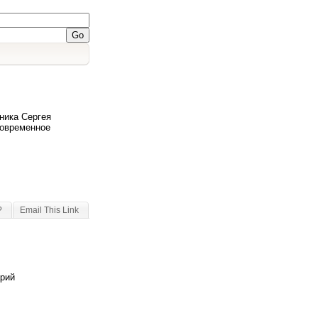
ника Сергея
Современное
?
Email This Link
арий