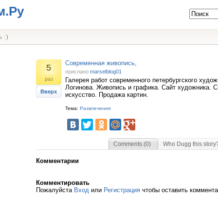
м.Ру
 :)
Современная живопись,
5
прислано
marselblog01
раз
Галерея работ современного петербургского худож
Логинова. Живопись и графика. Сайт художника. 
Вверх
искусство. Продажа картин.
Тема:
Развлечения
Comments (0)
Who Dugg this story
Комментарии
Комментировать
Пожалуйста
Вход
или
Регистрация
чтобы оставить коммент