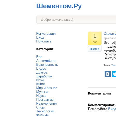
Шементом.Ру
Добро пожаловать :)
Регистрация
Скачать
1
Вход
прислан
Прислать
раз
Этот о
http://
Категории
Вверх
неудобс
Регистр
Все
Выступ
Автомобили
Безопасность
Тема:
Тех
Видео
Другое
Заработок
Игры
Книги
Мир и бизнес
Музыка
Комментарии
Наука
Программы
Развлечения
Комментироват
Спорт
Пожалуйста
Вхо
Технологии
Фильмы