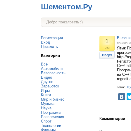
Шементом.Ру
Добро пожаловать :)
Регистрация
Выясни 
1
Вход
прислан
Прислать
раз
Язык П
програм
Категории
Вверх
http://r
Регистр
Все
С++! htt
Автомобили
Програ
Безопасность
на C++!
Видео
regedit.
Другое
Заработок
Тема:
Нау
Игры
Книги
Мир и бизнес
Музыка
Наука
Программы
Развлечения
Комментарии
Спорт
Технологии
Фильмы