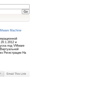
VMware Machine
перационной
20.1.2012 и
уска под VMware
 Виртуальной
Без Регистрации На
?
Email This Link