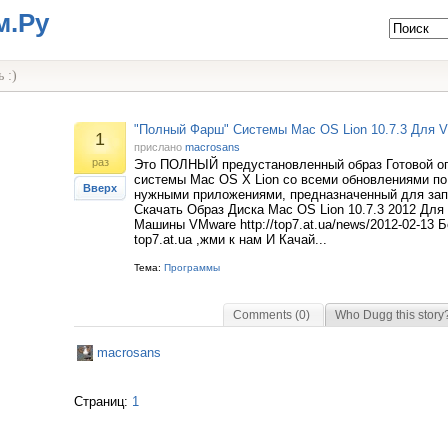
м.Ру
 :)
"Полный Фарш" Системы Mac OS Lion 10.7.3 Для 
1
прислано
macrosans
раз
Это ПОЛНЫЙ предустановленный образ Готовой о
системы Mac OS X Lion cо всеми обновлениями по 
Вверх
нужными приложениями, предназначенный для зап
Скачать Образ Диска Mac OS Lion 10.7.3 2012 Для
Машины VMware http://top7.at.ua/news/2012-02-13 
top7.at.ua ,жми к нам И Качай...
Тема:
Программы
Comments (0)
Who Dugg this story
macrosans
Страниц:
1