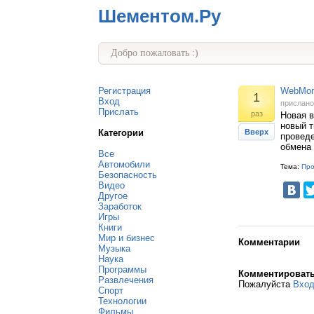
Шементом.Ру
Добро пожаловать :)
Регистрация
WebMone
1
Вход
прислан
Прислать
раз
Новая в
новый т
Категории
Вверх
проведе
обмена
Все
Автомобили
Тема:
Пр
Безопасность
Видео
Другое
Заработок
Игры
Книги
Мир и бизнес
Комментарии
Музыка
Наука
Программы
Комментироват
Развлечения
Пожалуйста
Вхо
Спорт
Технологии
Фильмы