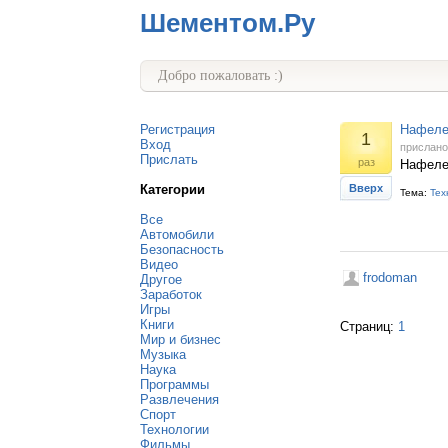
Шементом.Ру
Добро пожаловать :)
Регистрация
Нафелет
1
Вход
прислан
Прислать
раз
Нафелет
Категории
Вверх
Тема:
Тех
Все
Автомобили
Безопасность
Видео
frodoman
Другое
Заработок
Игры
Книги
Страниц:
1
Мир и бизнес
Музыка
Наука
Программы
Развлечения
Спорт
Технологии
Фильмы