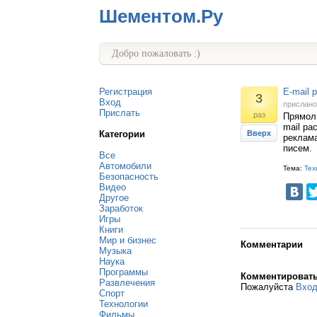
Шементом.Ру
Добро пожаловать :)
Регистрация
E-mail 
3
Вход
прислан
Прислать
раз
Прямоли
mail ра
Категории
Вверх
реклама
писем.
Все
Автомобили
Тема:
Тех
Безопасность
Видео
Другое
Заработок
Игры
Книги
Мир и бизнес
Комментарии
Музыка
Наука
Программы
Комментироват
Развлечения
Пожалуйста
Вхо
Спорт
Технологии
Фильмы