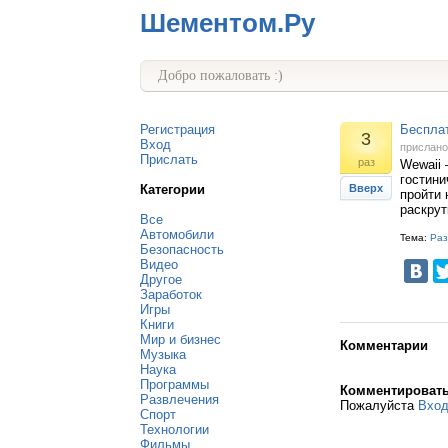
Шементом.Ру
Добро пожаловать :)
Регистрация
Бесплат
3
Вход
прислан
Прислать
раз
Wewaii 
гостини
Категории
Вверх
пройти 
раскрут
Все
Автомобили
Тема:
Раз
Безопасность
Видео
Другое
Заработок
Игры
Книги
Мир и бизнес
Комментарии
Музыка
Наука
Программы
Комментироват
Развлечения
Пожалуйста
Вхо
Спорт
Технологии
Фильмы