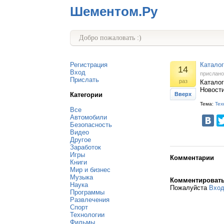
Шементом.Ру
Добро пожаловать :)
Регистрация
Каталог
14
Вход
прислан
Прислать
раз
Каталог
Новост
Категории
Вверх
Тема:
Тех
Все
Автомобили
Безопасность
Видео
Другое
Заработок
Игры
Комментарии
Книги
Мир и бизнес
Музыка
Комментироват
Наука
Пожалуйста
Вхо
Программы
Развлечения
Спорт
Технологии
Фильмы