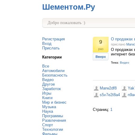
Шементом.Ру
Добро пожаловать :)
Регистрация
О продажах 
9
Вход
прислано
Marw
Прислать
раз
О продажах в
интернет биз
Категории
Вверх
Тема:
Видео
Все
Автомобили
Безопасность
Видео
Другое
Marw2df8
Yak
Заработок
Игры
s5v7e2t8a4
n9a
Книги
Мир и бизнес
Музыка
Страниц:
1
Наука
Программы
Развлечения
Спорт
Технологии
Фильмы