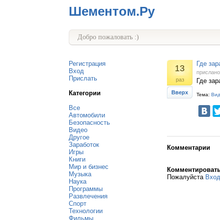
Шементом.Ру
Добро пожаловать :)
Регистрация
Где зар
13
Вход
прислан
Прислать
раз
Где зар
Категории
Вверх
Тема:
Ви
Все
Автомобили
Безопасность
Видео
Другое
Заработок
Комментарии
Игры
Книги
Мир и бизнес
Комментироват
Музыка
Пожалуйста
Вхо
Наука
Программы
Развлечения
Спорт
Технологии
Фильмы