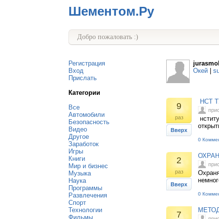
Шементом.Ру
Добро пожаловать :)
Регистрация
jurasmo
Вход
Окей
|
s
Прислать
Категории
НСТ Т
9
Все
при
Автомобили
раз
нститу
Безопасность
откры
Видео
Вверх
Другое
0 Комме
Заработок
Игры
ОХРАН
Книги
2
при
Мир и бизнес
раз
Охраня
Музыка
немног
Наука
Вверх
Программы
0 Комме
Развлечения
Спорт
Технологии
МЕТОД
7
Фильмы
при