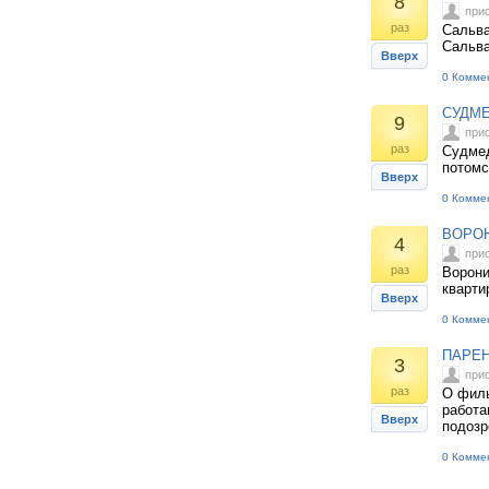
8
при
раз
Сальва
Сальв
Вверх
0 Комме
СУДМЕ
9
при
раз
Судмед
потомс
Вверх
0 Комме
ВОРОН
4
при
раз
Ворони
кварти
Вверх
0 Комме
ПАРЕН
3
при
раз
О филь
работа
Вверх
подозр
0 Комме