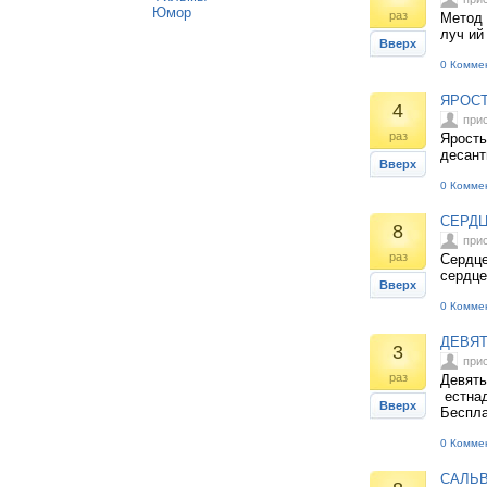
Юмор
раз
Метод 
луч ий
Вверх
0 Комме
ЯРОСТ
4
при
раз
Ярость
десант
Вверх
0 Комме
СЕРДЦ
8
при
раз
Сердце
сердце
Вверх
0 Комме
ДЕВЯТ
3
при
раз
Девять
естнад
Вверх
Беспл
0 Комме
САЛЬВ