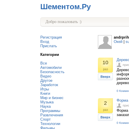
Шементом.Ру
Добро пожаловать :)
Регистрация
andrprih
Вход
Окей
|
s
Прислать
Категории
Дерево
10
Все
при
Автомобили
раз
Дерево
Безопасность
информ
Видео
Вверх
разноо
Другое
дерево
Заработок
Игры
0 Комме
Книги
Мир и бизнес
Форма 
Музыка
2
при
Наука
раз
Форма 
Программы
заказа
Развлечения
Вверх
Спорт
0 Комме
Технологии
Фильмы