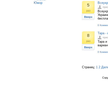
Юмор
Всеукр
5
при
раз
Всеукр
Украин
Вверх
беспла
0 Комме
Тара - 
8
при
раз
Тара и
вариан
Вверх
0 Комме
Страниц:
1
2
Дал
Copy