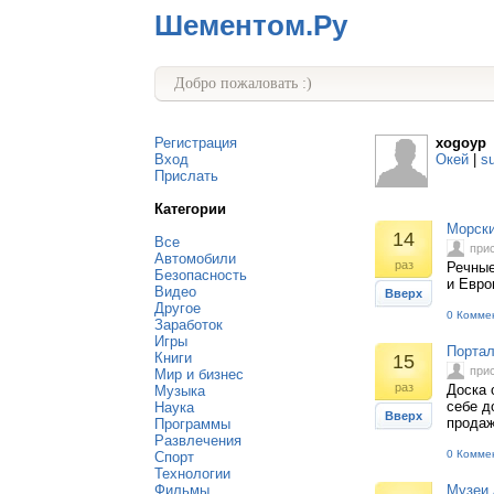
Шементом.Ру
Добро пожаловать :)
Регистрация
xogoyp
Вход
Окей
|
s
Прислать
Категории
Морски
14
Все
при
Автомобили
раз
Речные
Безопасность
и Евро
Видео
Вверх
Другое
0 Комме
Заработок
Игры
Портал
Книги
15
при
Мир и бизнес
раз
Доска 
Музыка
себе д
Наука
Вверх
продаж
Программы
Развлечения
0 Комме
Спорт
Технологии
Фильмы
Музеи