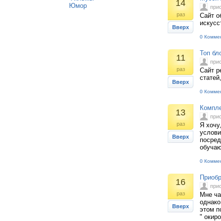
14
Юмор
при
раз
Сайт о
искусс
Вверх
0 Комме
Топ бл
11
при
раз
Сайт р
статей
Вверх
0 Комме
Компле
13
при
раз
Я хочу
услови
Вверх
посред
обучаю
0 Комме
Приобр
16
при
раз
Мне ча
однако
Вверх
этом п
" окир