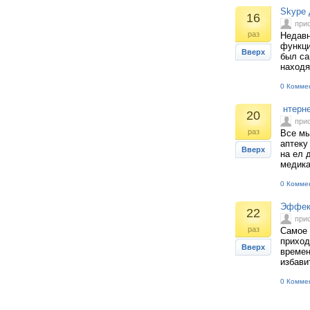
Skype 
16
при
раз
Недавн
функци
Вверх
был са
находя
0 Комме
нтерне
20
при
раз
Все мы
аптеку
Вверх
на ел 
медика
0 Комме
Эффект
22
при
раз
Самое 
приход
Вверх
времен
избави
0 Комме