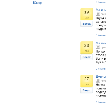
0 Комме
Юмор
Ма ины
19
при
раз
Вдруг 
автомо
Вверх
спидом
подроб
0 Комме
Ма ины
23
при
раз
Не так
столкн
Вверх
были в
луч е 
0 Комме
Джилек
27
при
раз
Не так
появил
Вверх
подход
я смот
0 Комме