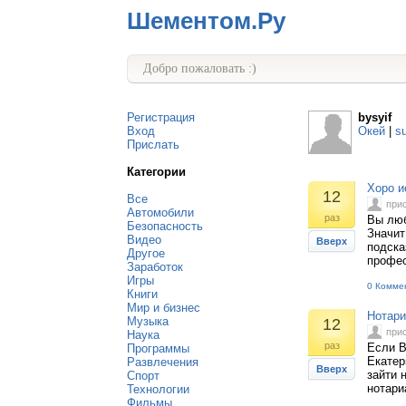
Шементом.Ру
Добро пожаловать :)
Регистрация
bysyif
Вход
Окей
|
s
Прислать
Категории
Хоро и
12
Все
при
Автомобили
раз
Вы люб
Безопасность
Значит
Видео
Вверх
подска
Другое
профес
Заработок
Игры
0 Комме
Книги
Мир и бизнес
Нотари
Музыка
12
при
Наука
раз
Если В
Программы
Екатер
Развлечения
Вверх
зайти 
Спорт
нотари
Технологии
Фильмы