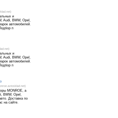
klad.net)
альных и
, Audi, BMW, Opel,
марок автомобилей.
Подбор п
ad.net)
нальных и
, Audi, BMW, Opel,
марок автомобилей.
Подбор п
з
onroe.avtosklad.net)
аторы MONROE, а
i, BMW, Opel,
авто. Доставка по
с на сайте.