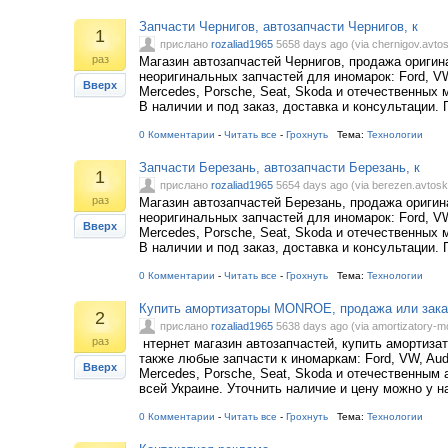
Запчасти Чернигов, автозапчасти Чернигов, к
1
прислано
rozaliad1965
5658 days ago (via chernigov.avtos
раз
Магазин автозапчастей Чернигов, продажа оригин
неоригинальных запчастей для иномарок: Ford, VW
Вверх
Mercedes, Porsche, Seat, Skoda и отечественных 
В наличии и под заказ, доставка и консультации. 
0 Комментарии
-
Читать все
-
Грохнуть
Тема:
Технологии
Запчасти Березань, автозапчасти Березань, к
1
прислано
rozaliad1965
5654 days ago (via berezen.avtoskl
раз
Магазин автозапчастей Березань, продажа ориги
неоригинальных запчастей для иномарок: Ford, VW
Вверх
Mercedes, Porsche, Seat, Skoda и отечественных 
В наличии и под заказ, доставка и консультации. 
0 Комментарии
-
Читать все
-
Грохнуть
Тема:
Технологии
Купить амортизаторы MONROE, продажа или зака
2
прислано
rozaliad1965
5638 days ago (via amortizatory-m
раз
нтернет магазин автозапчастей, купить амортиз
также любые запчасти к иномаркам: Ford, VW, Aud
Вверх
Mercedes, Porsche, Seat, Skoda и отечественным 
всей Украине. Уточнить наличие и цену можно у на
0 Комментарии
-
Читать все
-
Грохнуть
Тема:
Технологии