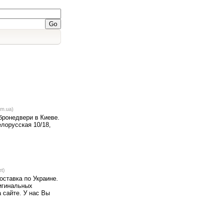
om.ua)
бронедвери в Киеве.
лорусская 10/18,
t)
оставка по Украине.
игинальных
а сайте. У нас Вы