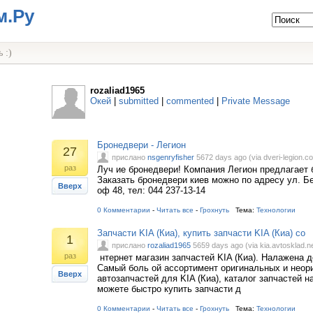
м.Ру
 :)
rozaliad1965
Окей
|
submitted
|
commented
|
Private Message
Бронедвери - Легион
27
прислано
nsgenryfisher
5672 days ago (via dveri-legion.c
раз
Луч ие бронедвери! Компания Легион предлагает 
Заказать бронедвери киев можно по адресу ул. Бе
Вверх
оф 48, тел: 044 237-13-14
0 Комментарии
-
Читать все
-
Грохнуть
Тема:
Технологии
Запчасти KIA (Киа), купить запчасти KIA (Киа) со
1
прислано
rozaliad1965
5659 days ago (via kia.avtosklad.ne
раз
нтернет магазин запчастей KIA (Киа). Налажена д
Самый боль ой ассортимент оригинальных и неор
Вверх
автозапчастей для KIA (Киа), каталог запчастей н
можете быстро купить запчасти д
0 Комментарии
-
Читать все
-
Грохнуть
Тема:
Технологии