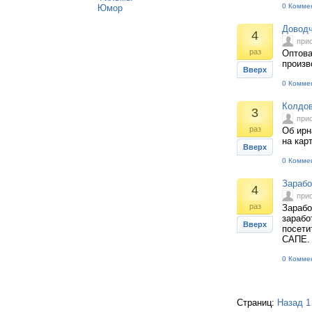
0 Комме
Юмор
Доводч
4
при
раз
Оптова
произв
Вверх
0 Комме
Колдов
3
при
раз
Об ирн
на кар
Вверх
0 Комме
Зарабо
4
при
раз
Зарабо
зарабо
Вверх
посети
САПЕ. 
0 Комме
Страниц:
Назад
1