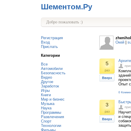
Шементом.Ру
Добро пожаловать :)
Регистрация
zheniho
Вход
Окей
|
s
Прислать
Категории
Архите
5
Все
при
Автомобили
раз
Компле
Безопасность
зданий
Видео
Вверх
проект
Другое
Опыт с
Заработок
Игры
0 Комме
Книги
Мир и бизнес
Быстр
Музыка
3
при
Наука
раз
Научит
Программы
и спец
Развлечения
Вверх
собако
Спорт
защиты
Технологии
Фильмы