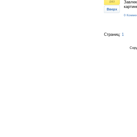
раз
Завлек
картин
Вверх
0 Комме
Страниц:
1
Copy