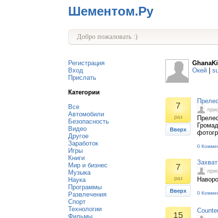
Шементом.Ру
Добро пожаловать :)
Регистрация
GhanaKi
Вход
Окей
|
s
Прислать
Категории
Прелес
7
Все
при
Автомобили
раз
Прелес
Безопасность
Громад
Видео
Вверх
фотог
Другое
Заработок
0 Комме
Игры
Книги
Захват
Мир и бизнес
7
при
Музыка
раз
Наворо
Наука
Программы
Вверх
0 Комме
Развлечения
Спорт
Технологии
Counte
15
Фильмы