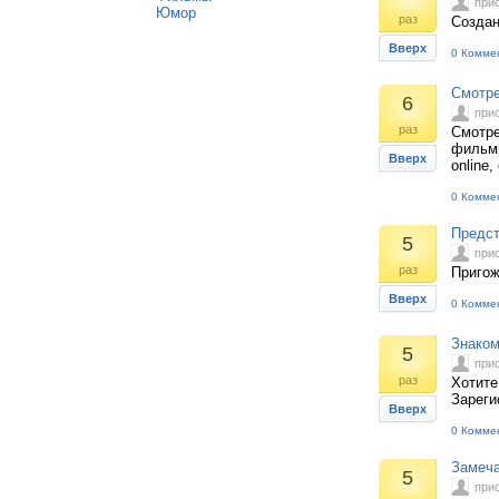
при
Юмор
раз
Создан
Вверх
0 Комме
Смотре
6
при
раз
Смотре
фильмы
Вверх
online,
0 Комме
Предст
5
при
раз
Пригож
Вверх
0 Комме
Знаком
5
при
раз
Хотите
Зареги
Вверх
0 Комме
Замеча
5
при