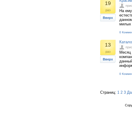
Красив
19
при
раз
На ему
естест
Вверх
данном
милых 
0 Комме
Катало
13
при
раз
Месяц 
компан
Вверх
данный
информ
0 Комме
Страниц:
1
2
3
Да
Copy