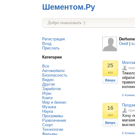
Шементом.Ру
Добро пожаловать :)
Регистрация
Derhone
Вход
Окей
|
s
Прислать
Категории
Монтаж
25
Все
при
Автомобили
раз
Тяжело
Безопасность
обрати
Видео
Вверх
правил
Другое
колонн
Заработок
Игры
0 Комме
Книги
Мир и бизнес
Продаж
Музыка
16
при
Наука
раз
Хочу п
Программы
магази
Развлечения
Вверх
высоко
Спорт
Технологии
0 Комме
Фильмы