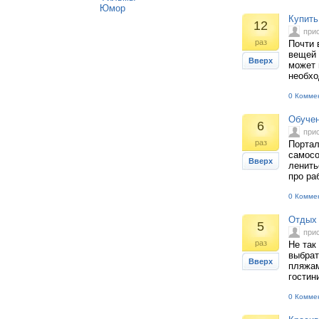
Юмор
Купить
12
при
раз
Почти 
вещей 
Вверх
может 
необхо
0 Комме
Обучен
6
при
раз
Портал
самосо
Вверх
ленить
про ра
0 Комме
Отдых 
5
при
раз
Не так
выбрат
Вверх
пляжам
гостин
0 Комме