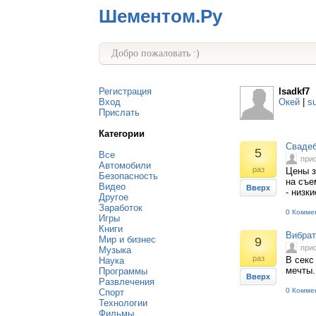
Шементом.Ру
Добро пожаловать :)
Регистрация
lsadkf7
Вход
Окей
|
s
Прислать
Категории
Сваде
5
Все
при
Автомобили
раз
Цены з
Безопасность
на съе
Видео
Вверх
- низки
Другое
Заработок
0 Комме
Игры
Книги
Вибрат
Мир и бизнес
9
при
Музыка
раз
В секс
Наука
мечты.
Программы
Вверх
Развлечения
0 Комме
Спорт
Технологии
Фильмы