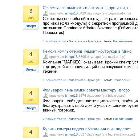
Секреты как выиграть в автоматы, про ивки, н
3
прислано
izmgo13
5429 days ago (via x-gaminator.ru)
раз
Секретные способы обыграть, выиграть, игровые
про ивки (флэ -модуль) с секретной программой 
Вверх
автоматов Gaminator Admiral Novomatic (Гейминат
Новоматик)
0 Комментарии
-
Читать все
-
Грохнуть
Тема:
Развлечения
Ремонт компьютеров Ремонт ноутбуков в Минс
4
прислано
izmgo13
5396 days ago (via markec.by)
раз
Компания "МАРКЕС" оказывает ирокий спектр услу
картриджей до консультаций при закупках компь
Вверх
техники.
0 Комментарии
-
Читать все
-
Грохнуть
Тема:
Технологии
Фольварок печь камин советы мастеру изгоро
4
прислано
izmgo13
5374 days ago (via folvarok.ru)
раз
Фольварок - сайт для настоящих хозяев, любящих
благоустраивать свой дом и участок своими рука
Вверх
винный погребок.
0 Комментарии
-
Читать все
-
Грохнуть
Тема:
Развлечения
Купить камеры видеонаблюдения с ик подсвет
4
прислано
izmgo13
5327 days ago (via hiq-electronics.ru)