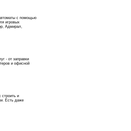
 автоматы с помощью
для игровых
ор, Адмирал,
г - от заправки
ютеров и офисной
 строить и
ми. Есть даже