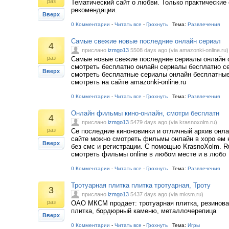
раз
Тематический сайт о любви. Только практические
рекомендации.
Вверх
0 Комментарии
-
Читать все
-
Грохнуть
Тема:
Развлечения
Самые свежие новые последние онлайн сериал
4
прислано
izmgo13
5508 days ago (via amazonki-online.ru)
раз
Самые новые свежие последние сериалы онлайн 
смотреть бесплатно онлайн сериалы бесплатно с
Вверх
смотреть бесплатные сериалы онлайн бесплатны
смотреть на сайте amazonki-online.ru
0 Комментарии
-
Читать все
-
Грохнуть
Тема:
Развлечения
Онлайн фильмы кино-онлайн, смотри бесплатн
4
прислано
izmgo13
5479 days ago (via krasnoxolm.ru)
раз
Се последние киноновинки и отличный архив онл
сайте можно смотреть фильмы онлайн в хоро ем 
Вверх
без смс и регистрации. С помощью KrasnoXolm. 
смотреть фильмы online в любом месте и в любо
0 Комментарии
-
Читать все
-
Грохнуть
Тема:
Развлечения
Тротуарная плитка плитка тротуарная, Троту
3
прислано
izmgo13
5437 days ago (via mksm.ru)
раз
ОАО МКСМ продает: тротуарная плитка, резинова
плитка, бордюрный каменю, металлочерепица
Вверх
0 Комментарии
-
Читать все
-
Грохнуть
Тема:
Игры