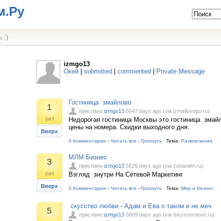
м.Ру
 :)
izmgo13
Окей
|
submitted
|
commented
|
Private Message
Гостиница змайлово
1
прислано
izmgo13
5647 days ago (via izmailovogo.ru)
раз
Недорогая гостиница Москвы это гостиница змай
цены на номера. Скидки выходного дня.
Вверх
0 Комментарии
-
Читать все
-
Грохнуть
Тема:
Развлечения
МЛМ Бизнес
3
прислано
izmgo13
5626 days ago (via zonamlm.ru)
раз
Взгляд знутри На Сетевой Маркетинг
Вверх
0 Комментарии
-
Читать все
-
Грохнуть
Тема:
Мир и бизнес
скусство любви - Адам и Ева о таком и не меч
5
прислано
izmgo13
5609 days ago (via iskysstvolove.ru)