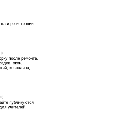
нга и регистрации
u)
орку после ремонта,
адов, окон,
тий, ковролина,
ru)
айте публикуются
для учителей,