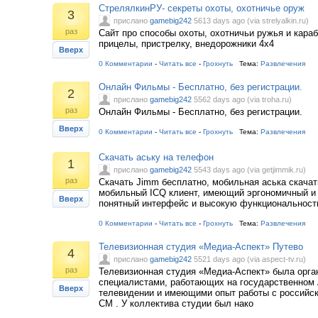
СтрелялкинРУ- секреты охоты, охотничье оруж
3
прислано
gamebig242
5613 days ago (via strelyalkin.ru)
раз
Сайт про способы охоты, охотничьи ружья и кара
прицелы, пристрелку, внедорожники 4х4
Вверх
0 Комментарии
-
Читать все
-
Грохнуть
Тема:
Развлечения
Онлайн Фильмы - Бесплатно, без регистрации.
2
прислано
gamebig242
5562 days ago (via troha.ru)
раз
Онлайн Фильмы - Бесплатно, без регистрации.
Вверх
0 Комментарии
-
Читать все
-
Грохнуть
Тема:
Развлечения
Скачать аську на телефон
1
прислано
gamebig242
5543 days ago (via getjimmik.ru)
раз
Скачать Jimm бесплатно, мобильная аська скачать
мобильный ICQ клиент, имеющий эргономичный и
Вверх
понятный интерфейс и высокую функциональност
0 Комментарии
-
Читать все
-
Грохнуть
Тема:
Развлечения
Телевизионная студия «Медиа-Аспект» Путево
4
прислано
gamebig242
5521 days ago (via aspect-tv.ru)
раз
Телевизионная студия «Медиа-Аспект» была орган
специалистами, работающих на государственном
Вверх
телевидении и имеющими опыт работы с российс
СМ . У коллектива студии был нако