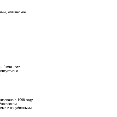
бины, оптические
. Jimm - это
 интуитивно
ь.
изована в 1998 году
 Абхазском
кими и зарубежными