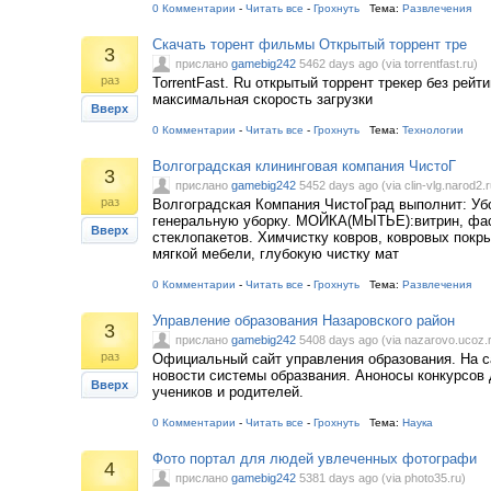
0 Комментарии
-
Читать все
-
Грохнуть
Тема:
Развлечения
Скачать торент фильмы Открытый торрент тре
3
прислано
gamebig242
5462 days ago (via torrentfast.ru)
раз
TorrentFast. Ru открытый торрент трекер без рейти
максимальная скорость загрузки
Вверх
0 Комментарии
-
Читать все
-
Грохнуть
Тема:
Технологии
Волгоградская клининговая компания ЧистоГ
3
прислано
gamebig242
5452 days ago (via clin-vlg.narod2.r
раз
Волгоградская Компания ЧистоГрад выполнит: Уб
генеральную уборку. МОЙКА(МЫТЬЕ):витрин, фас
Вверх
стеклопакетов. Химчистку ковров, ковровых покры
мягкой мебели, глубокую чистку мат
0 Комментарии
-
Читать все
-
Грохнуть
Тема:
Развлечения
Управление образования Назаровского район
3
прислано
gamebig242
5408 days ago (via nazarovo.ucoz.
раз
Официальный сайт управления образования. На с
новости системы образвания. Аноносы конкурсов 
Вверх
учеников и родителей.
0 Комментарии
-
Читать все
-
Грохнуть
Тема:
Наука
Фото портал для людей увлеченных фотографи
4
прислано
gamebig242
5381 days ago (via photo35.ru)