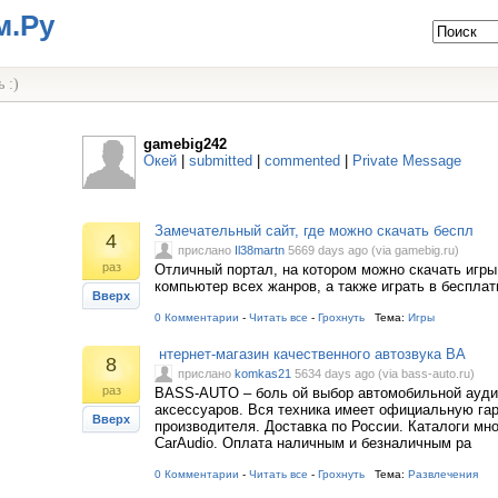
м.Ру
 :)
gamebig242
Окей
|
submitted
|
commented
|
Private Message
Замечательный сайт, где можно скачать беспл
4
прислано
Il38martn
5669 days ago (via gamebig.ru)
раз
Отличный портал, на котором можно скачать игры
компьютер всех жанров, а также играть в беспла
Вверх
0 Комментарии
-
Читать все
-
Грохнуть
Тема:
Игры
нтернет-магазин качественного автозвука BA
8
прислано
komkas21
5634 days ago (via bass-auto.ru)
раз
BASS-AUTO – боль ой выбор автомобильной аудио
аксессуаров. Вся техника имеет официальную га
Вверх
производителя. Доставка по России. Каталоги мн
CarAudio. Оплата наличным и безналичным ра
0 Комментарии
-
Читать все
-
Грохнуть
Тема:
Развлечения