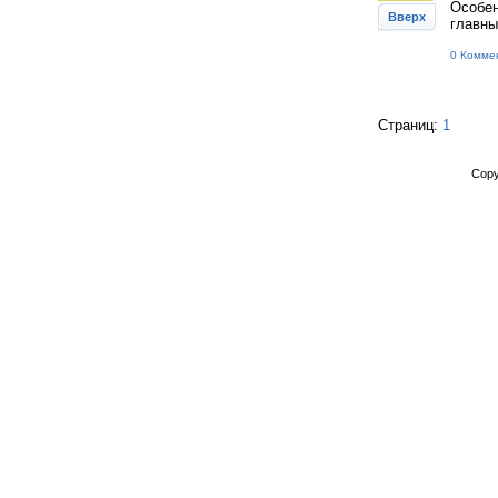
Особен
Вверх
главны
0 Комме
Страниц:
1
Copy