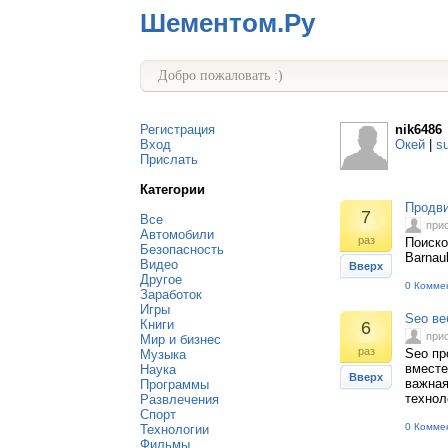
Шементом.Ру
Добро пожаловать :)
Регистрация
nik6486
Вход
Окей
|
s
Прислать
Категории
Продви
7
Все
при
Автомобили
раз
Поиско
Безопасность
Barnau
Видео
Вверх
Другое
0 Комме
Заработок
Игры
Seo ве
Книги
6
при
Мир и бизнес
раз
Seo пр
Музыка
вместе
Наука
Вверх
важная
Программы
технол
Развлечения
Спорт
0 Комме
Технологии
Фильмы