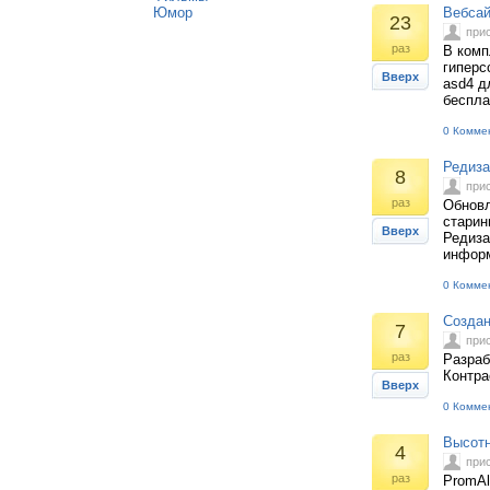
Юмор
Вебсай
23
при
раз
В комп
гиперс
Вверх
asd4 д
беспла
0 Комме
Редиза
8
при
раз
Обновл
старин
Вверх
Редиза
инфор
0 Комме
Создан
7
при
раз
Разраб
Контра
Вверх
0 Комме
Высотн
4
при
раз
PromAl