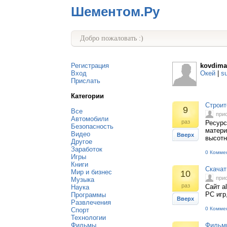
Шементом.Ру
Добро пожаловать :)
Регистрация
kovdima
Вход
Окей
|
s
Прислать
Категории
Строит
9
Все
при
Автомобили
раз
Ресурс
Безопасность
матери
Видео
Вверх
высотн
Другое
Заработок
0 Комме
Игры
Книги
Скачат
Мир и бизнес
10
при
Музыка
раз
Сайт a
Наука
PC игр
Программы
Вверх
Развлечения
0 Комме
Спорт
Технологии
Фильмы
Фильмы