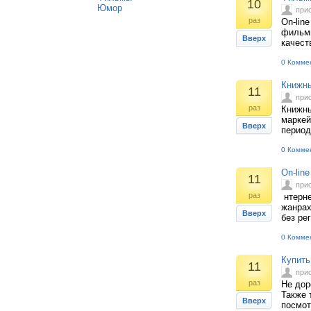
10
Юмор
при
раз
On-lin
фильмы
Вверх
качест
0 Комме
Книжны
11
при
раз
Книжны
маркей
Вверх
период
0 Комме
On-lin
11
при
раз
нтерне
жанрах
Вверх
без ре
0 Комме
Купить
11
при
раз
Не дор
Также 
Вверх
посмот