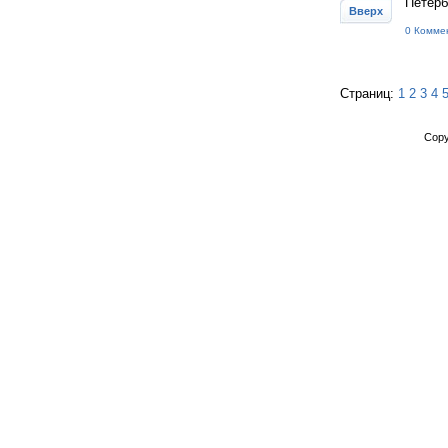
Петерб
Вверх
0 Комме
Страниц:
1
2
3
4
Copy