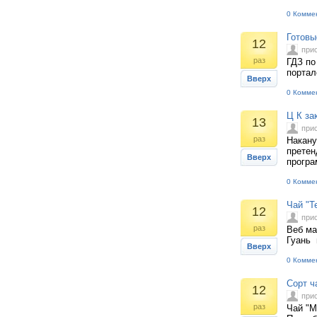
0 Комме
Готовы
12
при
раз
ГДЗ по
портал
Вверх
0 Комме
Ц К за
13
при
раз
Накану
претен
Вверх
програ
0 Комме
Чай "Т
12
при
раз
Веб ма
Гуань 
Вверх
0 Комме
Сорт ч
12
при
раз
Чай "М