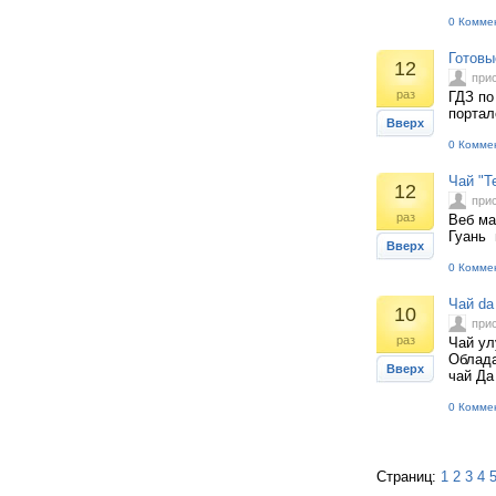
0 Комме
Готовы
12
при
раз
ГДЗ по
портал
Вверх
0 Комме
Чай "Т
12
при
раз
Веб ма
Гуань 
Вверх
0 Комме
Чай da
10
при
раз
Чай ул
Облада
Вверх
чай Да
0 Комме
Страниц:
1
2
3
4