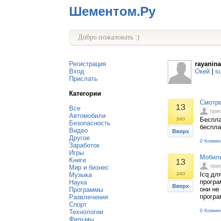
Шементом.Ру
Добро пожаловать :)
Регистрация
rayanina
Вход
Окей
|
s
Прислать
Категории
Смотре
13
Все
при
Автомобили
раз
Беспла
Безопасность
беспла
Видео
Вверх
Другое
0 Комме
Заработок
Игры
Мобиль
Книги
13
при
Мир и бизнес
раз
Icq дл
Музыка
програ
Наука
Вверх
они не
Программы
прогр
Развлечения
Спорт
0 Комме
Технологии
Фильмы