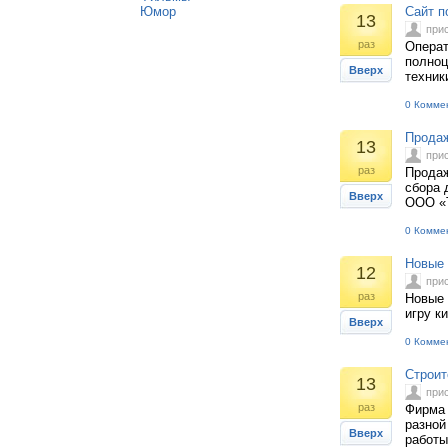
Юмор
Сайт п
13
при
раз
Операт
полноц
Вверх
техник
0 Комме
Продаж
13
при
раз
Продаж
сбора 
Вверх
ООО «Т
0 Комме
Новые
12
при
раз
Новые 
игру к
Вверх
0 Комме
Строит
13
при
раз
Фирма 
разной
Вверх
работы