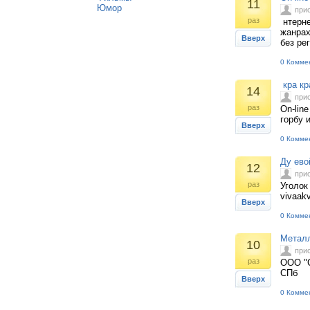
11
Юмор
при
раз
нтерне
жанрах
Вверх
без ре
0 Комме
кра кр
14
при
раз
On-lin
горбу 
Вверх
0 Комме
Ду ево
12
при
раз
Уголок
vivaakv
Вверх
0 Комме
Металл
10
при
раз
ООО "С
СПб
Вверх
0 Комме