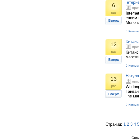
нтерне
6
при
раз
Intern
своим 
Вверх
Монопо
0 Комме
Китайс
12
при
раз
Китайс
магази
Вверх
0 Комме
Натура
13
при
раз
Wu lon
Тайван
Вверх
line м
0 Комме
Страниц:
1
2
3
4
Copy