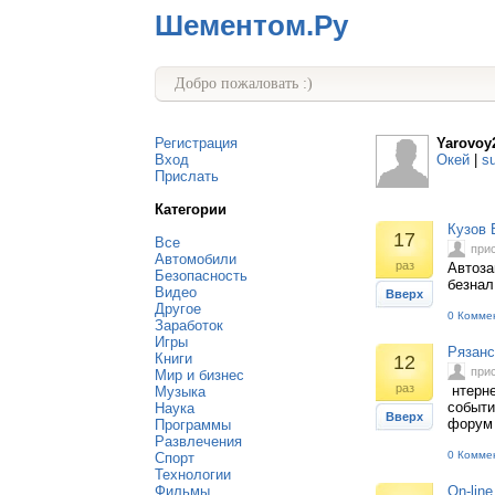
Шементом.Ру
Добро пожаловать :)
Регистрация
Yarovoy
Вход
Окей
|
s
Прислать
Категории
Кузов 
17
Все
при
Автомобили
раз
Автоза
Безопасность
безнал
Видео
Вверх
Другое
0 Комме
Заработок
Игры
Рязанс
Книги
12
при
Мир и бизнес
раз
нтерне
Музыка
событи
Наука
Вверх
форум 
Программы
Развлечения
0 Комме
Спорт
Технологии
Фильмы
On-lin