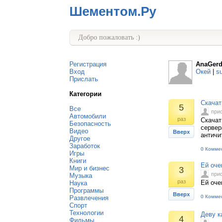
Шементом.Ру
Добро пожаловать :)
Регистрация
AnaGer
Вход
Окей
|
s
Прислать
Категории
Скачат
5
Все
при
Автомобили
раз
Скачать
Безопасность
сервер
Видео
Вверх
античи
Другое
Заработок
0 Комме
Игры
Книги
Ей оче
Мир и бизнес
3
при
Музыка
раз
Ей оче
Наука
Программы
Вверх
0 Комме
Развлечения
Спорт
Технологии
Деву к
4
Фильмы