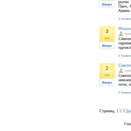
ролях:
Вверх
Панч, 
Армен
0 Комме
Мощный
3
при
раз
Симпат
парнем
Вверх
однокл
0 Комме
Симпат
2
при
раз
Симпат
нижнее
Вверх
ночи, 
0 Комме
Страниц:
1
2
3
Да
Copy