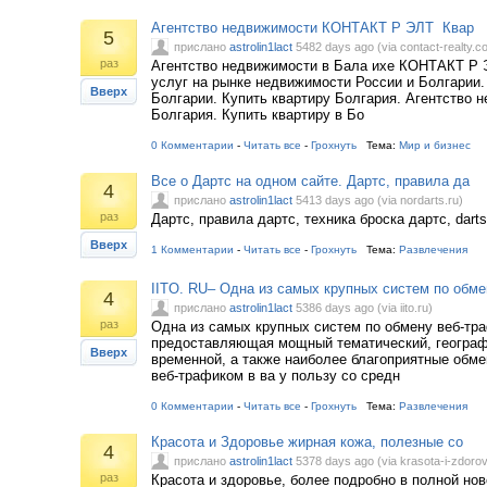
Агентство недвижимости КОНТАКТ Р ЭЛТ Квар
5
прислано
astrolin1lact
5482 days ago (via contact-realty.c
раз
Агентство недвижимости в Бала ихе КОНТАКТ Р 
услуг на рынке недвижимости России и Болгарии.
Вверх
Болгарии. Купить квартиру Болгария. Агентство 
Болгария. Купить квартиру в Бо
0 Комментарии
-
Читать все
-
Грохнуть
Тема:
Мир и бизнес
Все о Дартс на одном сайте. Дартс, правила да
4
прислано
astrolin1lact
5413 days ago (via nordarts.ru)
раз
Дартс, правила дартс, техника броска дартс, darts
Вверх
1 Комментарии
-
Читать все
-
Грохнуть
Тема:
Развлечения
IITO. RU– Одна из самых крупных систем по обме
4
прислано
astrolin1lact
5386 days ago (via iito.ru)
раз
Одна из самых крупных систем по обмену веб-тр
предоставляющая мощный тематический, географи
Вверх
временной, а также наиболее благоприятные обм
веб-трафиком в ва у пользу со средн
0 Комментарии
-
Читать все
-
Грохнуть
Тема:
Развлечения
Красота и Здоровье жирная кожа, полезные со
4
прислано
astrolin1lact
5378 days ago (via krasota-i-zdorov
раз
Красота и здоровье, более подробно в полной нов