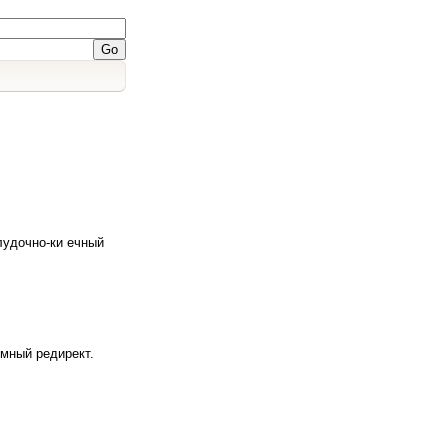
лудочно-ки ечный
мный редирект.