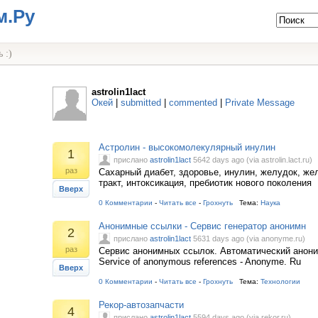
м.Ру
 :)
astrolin1lact
Окей
|
submitted
|
commented
|
Private Message
Астролин - высокомолекулярный инулин
1
прислано
astrolin1lact
5642 days ago (via astrolin.lact.ru)
раз
Сахарный диабет, здоровье, инулин, желудок, же
тракт, интоксикация, пребиотик нового поколения
Вверх
0 Комментарии
-
Читать все
-
Грохнуть
Тема:
Наука
Анонимные ссылки - Сервис генератор анонимн
2
прислано
astrolin1lact
5631 days ago (via anonyme.ru)
раз
Сервис анонимных ссылок. Автоматический анони
Service of anonymous references - Anonyme. Ru
Вверх
0 Комментарии
-
Читать все
-
Грохнуть
Тема:
Технологии
Рекор-автозапчасти
4
прислано
astrolin1lact
5594 days ago (via rekor.ru)