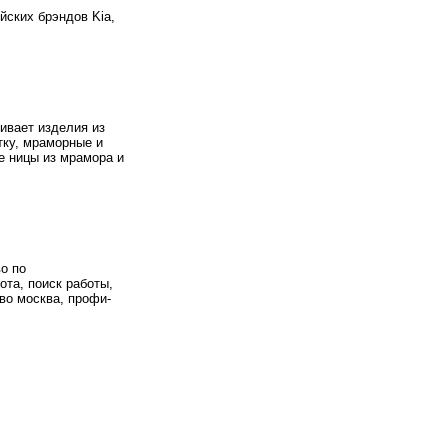
йских брэндов Kia,
ивает изделия из
тку, мраморные и
е ницы из мрамора и
во по
ота, поиск работы,
тво москва, профи-