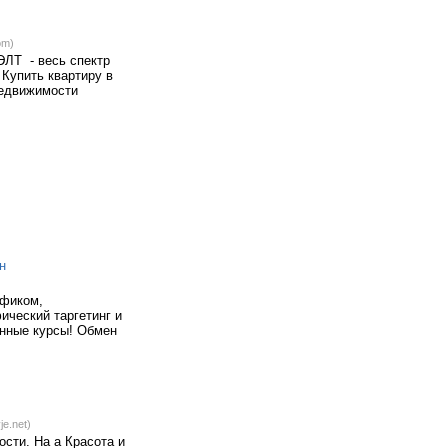
om)
ЭЛТ - весь спектр
 Купить квартиру в
недвижимости
н
афиком,
ческий таргетинг и
енные курсы! Обмен
je.net)
ости. На а Красота и