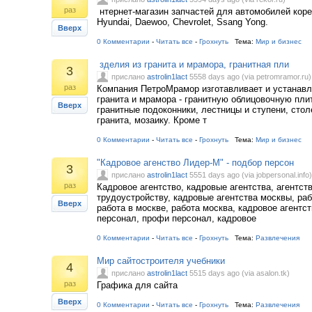
раз
нтернет-магазин запчастей для автомобилей коре
Hyundai, Daewoo, Chevrolet, Ssang Yong.
Вверх
0 Комментарии
-
Читать все
-
Грохнуть
Тема:
Мир и бизнес
зделия из гранита и мрамора, гранитная пли
3
прислано
astrolin1lact
5558 days ago (via petromramor.ru)
раз
Компания ПетроМрамор изготавливает и устанавл
гранита и мрамора - гранитную облицовочную пли
Вверх
гранитные подоконники, лестницы и ступени, стол
гранита, мозаику. Кроме т
0 Комментарии
-
Читать все
-
Грохнуть
Тема:
Мир и бизнес
"Кадровое агенство Лидер-М" - подбор персон
3
прислано
astrolin1lact
5551 days ago (via jobpersonal.info)
раз
Кадровое агентство, кадровые агентства, агентст
трудоустройству, кадровые агентства москвы, раб
Вверх
работа в москве, работа москва, кадровое агентс
персонал, профи персонал, кадровое
0 Комментарии
-
Читать все
-
Грохнуть
Тема:
Развлечения
Мир сайтостроителя учебники
4
прислано
astrolin1lact
5515 days ago (via asalon.tk)
раз
Графика для сайта
Вверх
0 Комментарии
-
Читать все
-
Грохнуть
Тема:
Развлечения