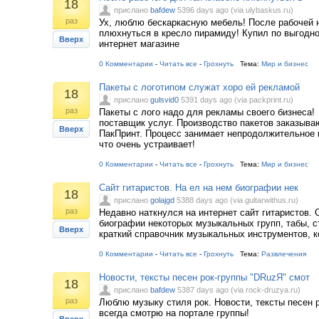
18
прислано
bafdew
5396 days ago (via ulybaskus.ru)
раз
Ух, люблю бескаркасную мебель! После рабочей 
плюхнуться в кресло пирамиду! Купил по выгодно
Вверх
интернет магазине
0 Комментарии
-
Читать все
-
Грохнуть
Тема:
Мир и бизнес
Пакеты с логотипом служат хоро ей рекламой
18
прислано
gulsvid0
5391 days ago (via packprint.ru)
раз
Пакеты с лого надо для рекламы своего бизнеса!
поставщик услуг. Производство пакетов заказыва
Вверх
ПакПринт. Процесс занимает непродолжительное 
что очень устраивает!
0 Комментарии
-
Читать все
-
Грохнуть
Тема:
Мир и бизнес
Сайт гитаристов. На ел на нем биографии нек
18
прислано
golajgd
5388 days ago (via guitarwithus.ru)
раз
Недавно наткнулся на интернет сайт гитаристов. 
биографии некоторых музыкальных групп, табы, ст
Вверх
краткий справочник музыкальных инструментов, к
0 Комментарии
-
Читать все
-
Грохнуть
Тема:
Развлечения
Новости, тексты песен рок-группы "DRuzЯ" смот
18
прислано
bafdew
5387 days ago (via rock-druzya.ru)
раз
Люблю музыку стиля рок. Новости, тексты песен 
всегда смотрю на портале группы!