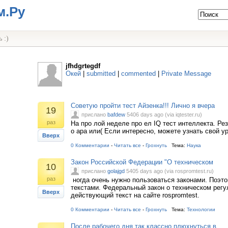
м.Ру
 :)
jfhdgrtegdf
Окей
|
submitted
|
commented
|
Private Message
Советую пройти тест Айзенка!!! Лично я вчера
19
прислано
bafdew
5406 days ago (via iqtester.ru)
раз
На про лой неделе про ел IQ тест интеллекта. Ре
о ара или( Если интересно, можете узнать свой у
Вверх
0 Комментарии
-
Читать все
-
Грохнуть
Тема:
Наука
Закон Российской Федерации "О техническом
10
прислано
golajgd
5405 days ago (via rospromtest.ru)
раз
ногда очень нужно пользоваться законами. Поэто
текстами. Федеральный закон о техническом регу
Вверх
действующий текст на сайте rospromtest.
0 Комментарии
-
Читать все
-
Грохнуть
Тема:
Технологии
После рабочего дня так классно плюхнуться в