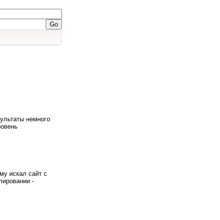
зультаты немного
ровень
му искал сайт с
лировании -