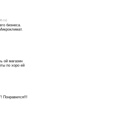
b.ru)
его бизнеса.
Микроклимат.
ь ой магазин
рты по хоро ей
! Понравился!!!