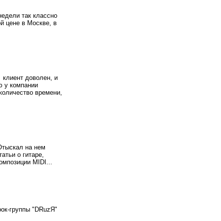
недели так классно
й цене в Москве, в
 клиент доволен, и
ю у компании
количество времени,
Отыскал на нем
атьи о гитаре,
омпозиции MIDI...
рок-группы "DRuzЯ"