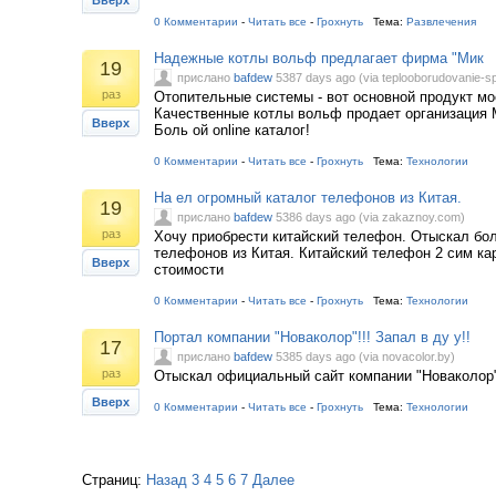
Вверх
0 Комментарии
-
Читать все
-
Грохнуть
Тема:
Развлечения
Надежные котлы вольф предлагает фирма "Мик
19
прислано
bafdew
5387 days ago (via teplooborudovanie-sp
раз
Отопительные системы - вот основной продукт мо
Качественные котлы вольф продает организация 
Вверх
Боль ой online каталог!
0 Комментарии
-
Читать все
-
Грохнуть
Тема:
Технологии
На ел огромный каталог телефонов из Китая.
19
прислано
bafdew
5386 days ago (via zakaznoy.com)
раз
Хочу приобрести китайский телефон. Отыскал бол
телефонов из Китая. Китайский телефон 2 сим ка
Вверх
стоимости
0 Комментарии
-
Читать все
-
Грохнуть
Тема:
Технологии
Портал компании "Новаколор"!!! Запал в ду у!!
17
прислано
bafdew
5385 days ago (via novacolor.by)
раз
Отыскал официальный сайт компании "Новаколор"
Вверх
0 Комментарии
-
Читать все
-
Грохнуть
Тема:
Технологии
Страниц:
Назад
3
4
5
6
7
Далее