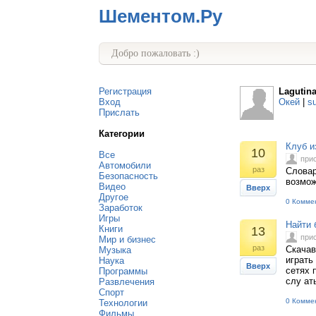
Шементом.Ру
Добро пожаловать :)
Регистрация
Lagutin
Вход
Окей
|
s
Прислать
Категории
Клуб и
10
Все
при
Автомобили
раз
Словар
Безопасность
возмож
Видео
Вверх
Другое
0 Комме
Заработок
Игры
Найти 
Книги
13
при
Мир и бизнес
раз
Скачав
Музыка
играть
Наука
Вверх
сетях 
Программы
слу ат
Развлечения
Спорт
0 Комме
Технологии
Фильмы