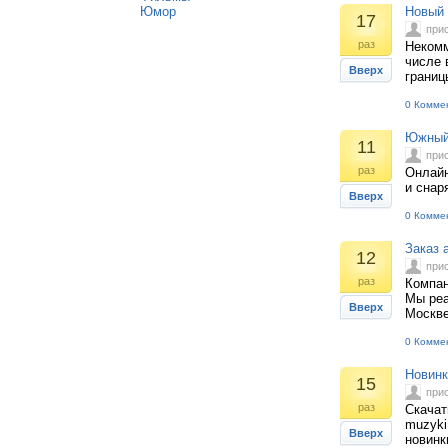
Юмор
Новый
17
при
раз
Некомм
числе 
Вверх
границ
0 Комме
Южный 
11
при
раз
Онлайн
и снар
Вверх
0 Комме
Заказ 
12
при
раз
Компан
Мы реа
Вверх
Москве
0 Комме
Новинк
15
при
раз
Скачат
muzyki
Вверх
новинк