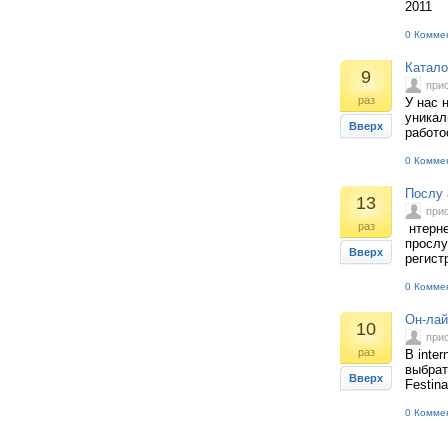
2011
0 Комме
Катало
9
при
раз
У нас 
уникал
Вверх
работо
0 Комме
Послу 
13
при
раз
нтерне
прослу
Вверх
регист
0 Комме
Он-лай
10
при
раз
В inte
выбрат
Вверх
Festin
0 Комме