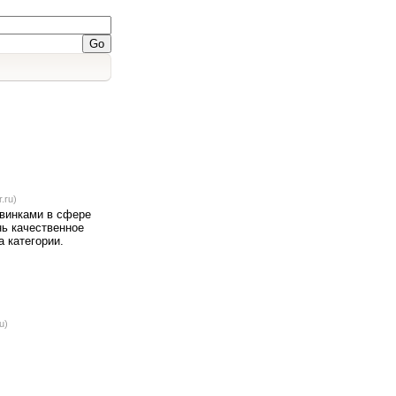
.ru)
овинками в сфере
нь качественное
 категории.
u)