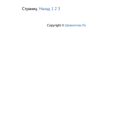
Страниц:
Назад
1
2
3
Copyright ©
Шементом.Ру