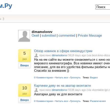
м.Ру
 :)
dimamolovvv
Окей
|
submitted
|
commented
|
Private Message
Обзор новинок в сфере киноиндустрии
5
прислано
dimamolovvv
5618 days ago (via best-kino-obzor
раз
На на ем сайте вы можете ознакомиться с кино н
мирового кинематографа. Все новинки имеют оче
Вверх
описание, для ва его удобства фильмы разбиты на
Спасибо за внимание ))
0 Комментарии
-
Читать все
-
Грохнуть
Тема:
Видео
Картинки деву ек на аватар вконтакте
10
прислано
dimamolovvv
5538 days ago (via vkontakte-igri.r
раз
Аватарки деву ек для вконтакте
Вверх
0 Комментарии
-
Читать все
-
Грохнуть
Тема:
Развлечения