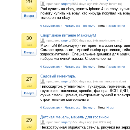
29
прислано
srqerq
5557 days ago (via 2ebay-forum.ru)
раз
Pad купить на ebay, купить iphone 4 на ebay, купи
помогу купить на ebay, кто нибудь покупал на ebay
Вверх
телефон на ebay
0 Комментарии
-
Читать все
-
Грохнуть
Тема:
Развлечения
Спортивное питание МаксимуМ
30
прислано
srqerq
5555 days ago (via maximum-sn.ru)
раз
MaximuM (Максимум) - интернет магазин спортивн
Самаре предлагает ирокий выбор протеинов, гейн
Вверх
жиросжигателей. Специальные добавки для бодиб
набора мы ечной массы. Спортивное пи
0 Комментарии
-
Читать все
-
Грохнуть
Тема:
Развлечения
Садовый инвентарь.
27
прислано
srqerq
5553 days ago (via samara.vertical.ru)
раз
Гипсокартон, утеплители, тукатурка, герметики, к
грунтовки, паклевки, крепёж, фанера, ДСП, ДВП,
Вверх
сухие смеси, цемент, инструмент ручной и элек
строительные материалы в
0 Комментарии
-
Читать все
-
Грохнуть
Тема:
Игры
Детская мебель, мебель для гостиной
29
прислано
srqerq
5550 days ago (via 63ds.ru)
раз
Пескоструйная обработка стекла, рисунки на зер