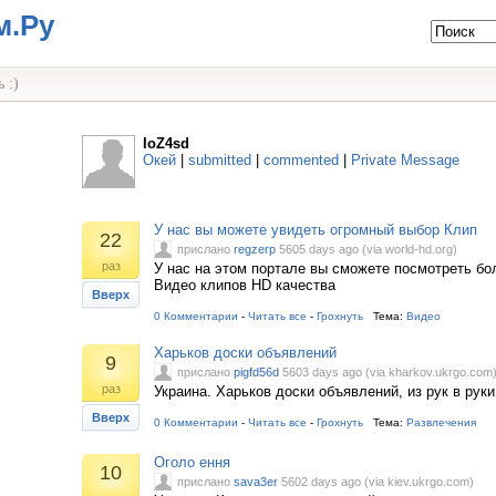
м.Ру
 :)
IoZ4sd
Окей
|
submitted
|
commented
|
Private Message
У нас вы можете увидеть огромный выбор Клип
22
прислано
regzerp
5605 days ago (via world-hd.org)
раз
У нас на этом портале вы сможете посмотреть бо
Видео клипов HD качества
Вверх
0 Комментарии
-
Читать все
-
Грохнуть
Тема:
Видео
Харьков доски объявлений
9
прислано
pigfd56d
5603 days ago (via kharkov.ukrgo.com
раз
Украина. Харьков доски объявлений, из рук в руки
Вверх
0 Комментарии
-
Читать все
-
Грохнуть
Тема:
Развлечения
Оголо ення
10
прислано
sava3er
5602 days ago (via kiev.ukrgo.com)