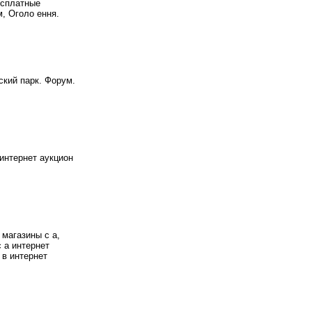
бесплатные
, Оголо ення.
кий парк. Форум.
интернет аукцион
 магазины с а,
с а интернет
 в интернет