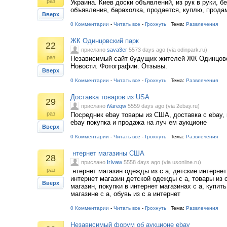
раз
Украина. Киев доски объявлений, из рук в руки, 
объявления, барахолка, продается, куплю, продам
Вверх
0 Комментарии
-
Читать все
-
Грохнуть
Тема:
Развлечения
ЖК Одинцовский парк
22
прислано
sava3er
5573 days ago (via odinpark.ru)
раз
Независимый сайт будущих жителей ЖК Одинцовс
Новости. Фотографии. Отзывы.
Вверх
0 Комментарии
-
Читать все
-
Грохнуть
Тема:
Развлечения
Доставка товаров из USA
29
прислано
iVareqw
5559 days ago (via 2ebay.ru)
раз
Посредник ebay товары из США, доставка с ebay, 
ebay покупка и продажа на луч ем аукционе
Вверх
0 Комментарии
-
Читать все
-
Грохнуть
Тема:
Развлечения
нтернет магазины США
28
прислано
IrIvaw
5558 days ago (via usonline.ru)
раз
нтернет магазин одежды из с а, детские интернет
интернет магазин детской одежды с а, товары из 
Вверх
магазин, покупки в интернет магазинах с а, купить
магазине с а, обувь из с а интернет
0 Комментарии
-
Читать все
-
Грохнуть
Тема:
Развлечения
Независимый форум об аукционе ebay