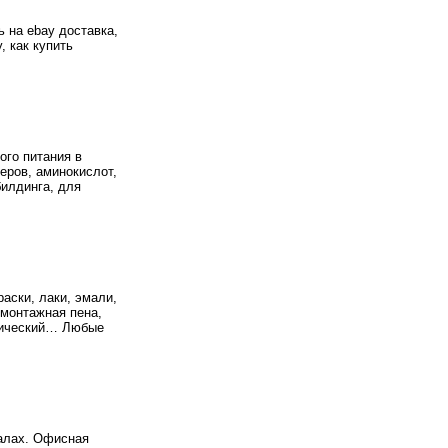
ть на ebay доставка,
, как купить
ого питания в
еров, аминокислот,
илдинга, для
раски, лаки, эмали,
 монтажная пена,
трический… Любые
калах. Офисная