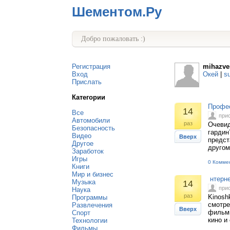
Шементом.Ру
Добро пожаловать :)
Регистрация
mihazve
Вход
Окей
|
s
Прислать
Категории
Профес
14
Все
при
Автомобили
раз
Очевид
Безопасность
гардин
Видео
Вверх
предст
Другое
другом,
Заработок
Игры
0 Комме
Книги
Мир и бизнес
нтерне
Музыка
14
при
Наука
раз
Kinosh
Программы
смотре
Развлечения
Вверх
фильмы
Спорт
кино и
Технологии
Фильмы