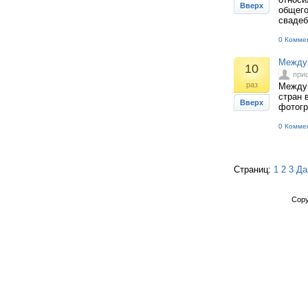
Вверх
общего
свадеб
0 Комме
Между
10
при
раз
Между
стран 
Вверх
фотог
0 Комме
Страниц:
1
2
3
Да
Copy