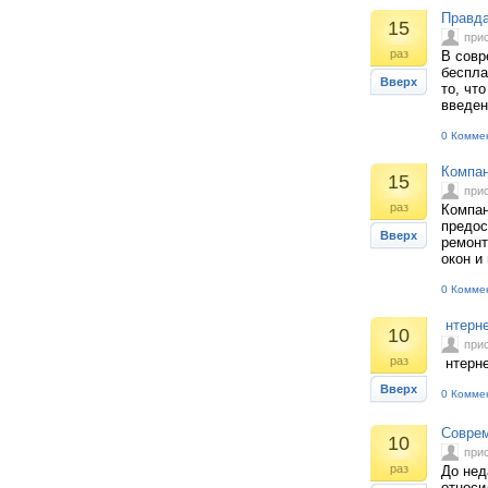
Правда
15
при
раз
В совр
беспла
Вверх
то, чт
введен
0 Комме
Компан
15
при
раз
Компан
предос
Вверх
ремонт
окон и 
0 Комме
нтерне
10
при
раз
нтерне
Вверх
0 Комме
Соврем
10
при
раз
До нед
относи