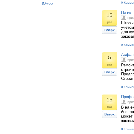
0 Комме
Юмор
По ив 
15
при
раз
Шторы 
учетом
Вверх
для ку
заказа
0 Комме
Асфаль
5
при
раз
Ремонт
строит
Вверх
Предпр
Строит
0 Комме
Профес
15
при
раз
В на е
беспла
Вверх
может 
заказч
0 Комме