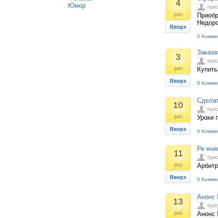
4
Юмор
при
раз
Приобр
Недоро
Вверх
0 Комме
Заказа
3
при
раз
Купить
Вверх
0 Комме
Сделат
10
при
раз
Уроки п
Вверх
0 Комме
Ре ени
11
при
раз
Арбитр
Вверх
0 Комме
Анонс 
13
при
раз
Анонс 