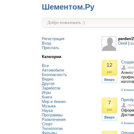
Шементом.Ру
Добро пожаловать :)
Регистрация
perden1
Вход
Окей
|
s
Прислать
Категории
Создан
12
Все
при
Автомобили
раз
Агентс
Безопасность
профес
Видео
Вверх
изгото
Другое
Заработок
0 Комме
Игры
Книги
Приобр
Мир и бизнес
7
при
Музыка
раз
Оформи
Наука
Доста
Программы
Вверх
Развлечения
0 Комме
Спорт
Технологии
Фильмы
Оформи