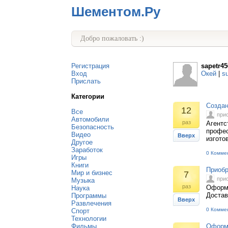
Шементом.Ру
Добро пожаловать :)
Регистрация
sapetr45
Вход
Окей
|
s
Прислать
Категории
Создан
12
Все
при
Автомобили
раз
Агентс
Безопасность
профес
Видео
Вверх
изгото
Другое
Заработок
0 Комме
Игры
Книги
Приобр
Мир и бизнес
7
при
Музыка
раз
Оформи
Наука
Доста
Программы
Вверх
Развлечения
0 Комме
Спорт
Технологии
Фильмы
Оформи