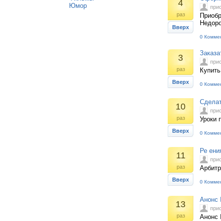
4
Юмор
при
раз
Приобр
Недоро
Вверх
0 Комме
Заказа
3
при
раз
Купить
Вверх
0 Комме
Сделат
10
при
раз
Уроки п
Вверх
0 Комме
Ре ени
11
при
раз
Арбитр
Вверх
0 Комме
Анонс 
13
при
раз
Анонс 