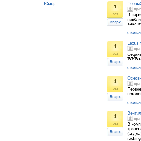
Юмор
Первый
1
при
раз
В перв
прибли
Вверх
аналит
0 Комме
Lexus 
1
при
раз
Седаны
ЂЂЂ ма
Вверх
0 Комме
Основн
1
при
раз
Первое
погодо
Вверх
0 Комме
Вентил
1
при
раз
В комп
трансп
Вверх
(седла
rockin