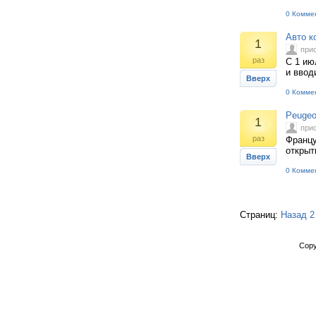
0 Комме
Авто к
1
при
раз
С 1 ию
и ввод
Вверх
0 Комме
Peugeo
1
при
раз
Францу
открыт
Вверх
0 Комме
Страниц:
Назад
2
Copy