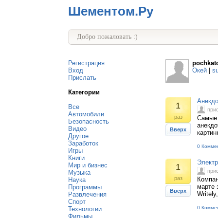
Шементом.Ру
Добро пожаловать :)
Регистрация
pochkat
Вход
Окей
|
s
Прислать
Категории
Анекдо
1
Все
при
Автомобили
раз
Самые 
Безопасность
анекдо
Видео
Вверх
картин
Другое
Заработок
0 Комме
Игры
Книги
Электр
Мир и бизнес
1
при
Музыка
раз
Компан
Наука
марте 
Программы
Вверх
Writel
Развлечения
Спорт
0 Комме
Технологии
Фильмы