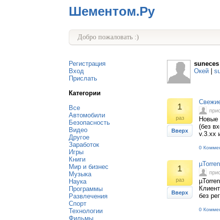
Шементом.Ру
Добро пожаловать :)
Регистрация
suneces
Вход
Окей
|
s
Прислать
Категории
Свежие
1
Все
при
Автомобили
раз
Новые 
Безопасность
(без в
Видео
Вверх
v.3.хх 
Другое
Заработок
0 Комме
Игры
Книги
µTorren
Мир и бизнес
1
при
Музыка
раз
µTorre
Наука
Клиент 
Программы
Вверх
без ре
Развлечения
Спорт
0 Комме
Технологии
Фильмы