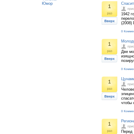
Юмор
Спасит
1
при
раз
1942 г
перело
Вверх
(2008)
0 Комме
Молоды
1
при
раз
Две мо
изящно
Вверх
позируя
0 Комме
Цунами
1
при
раз
Челове
эпицен
Вверх
спасат
чтобы 
0 Комме
Регион
1
при
раз
Перед 