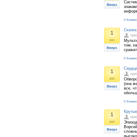
Систем
Вверх
знакам
информ
0 Комме
Сказка
1
при
раз
Мульти
том, к
Вверх
сражат
0 Комме
Сердце
1
при
раз
Обворо
(она ж
Вверх
все, ч
обольщ
0 Комме
Крутые
1
при
раз
Эпизод
Ворсей
Вверх
сложны
высоко