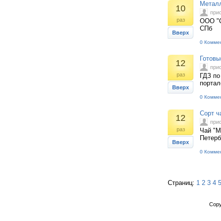
Металл
10
при
раз
ООО "С
СПб
Вверх
0 Комме
Готовы
12
при
раз
ГДЗ по
портал
Вверх
0 Комме
Сорт ч
12
при
раз
Чай "М
Петерб
Вверх
0 Комме
Страниц:
1
2
3
4
Copy