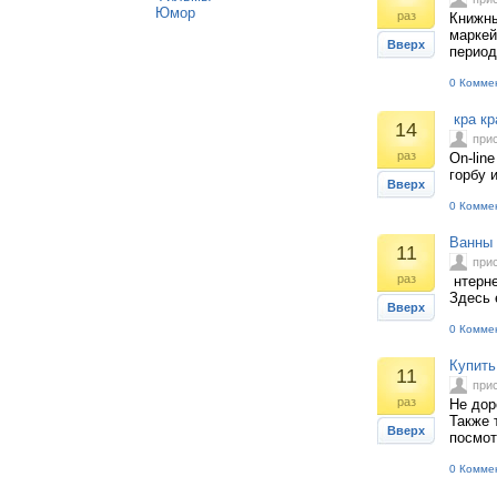
Юмор
раз
Книжны
маркей
Вверх
период
0 Комме
кра кр
14
при
раз
On-lin
горбу 
Вверх
0 Комме
Ванны 
11
при
раз
нтерне
Здесь 
Вверх
0 Комме
Купить
11
при
раз
Не дор
Также 
Вверх
посмот
0 Комме