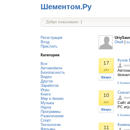
Шементом.Ру
Добро пожаловать :)
Регистрация
UriySau
Вход
Окей
|
s
Прислать
Категории
Кузов 
17
Все
при
Автомобили
раз
Автоза
Безопасность
безнал
Видео
Вверх
Другое
0 Комме
Заработок
Игры
Скачат
Книги
10
при
Мир и бизнес
раз
Сайт a
Музыка
PC игр
Наука
Вверх
Программы
0 Комме
Развлечения
Спорт
Технологии
Книжны
11
Фильмы
при