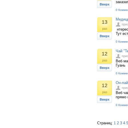
заказа
Вверх
0 Комме
Медици
13
при
раз
нтерес
Тут ес
Вверх
0 Комме
Чай "Т
12
при
раз
Веб ма
Гуань 
Вверх
0 Комме
Он-лай
12
при
раз
Веб ча
прямо 
Вверх
0 Комме
Страниц:
1
2
3
4