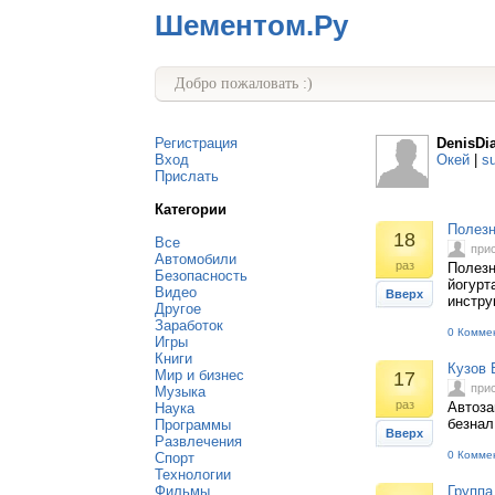
Шементом.Ру
Добро пожаловать :)
Регистрация
DenisDi
Вход
Окей
|
s
Прислать
Категории
Полезн
18
Все
при
Автомобили
раз
Полезн
Безопасность
йогурт
Видео
Вверх
инстру
Другое
Заработок
0 Комме
Игры
Книги
Кузов 
Мир и бизнес
17
при
Музыка
раз
Автоза
Наука
безнал
Программы
Вверх
Развлечения
0 Комме
Спорт
Технологии
Фильмы
Группа