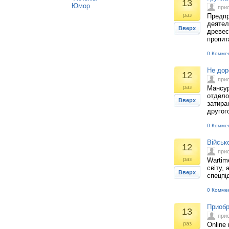
13
Юмор
при
раз
Предпр
деятел
Вверх
древес
пропит
0 Комме
Не дор
12
при
раз
Мансур
отдело
Вверх
затира
другог
0 Комме
Військ
12
при
раз
Wartime
світу, 
Вверх
спецпід
0 Комме
Приобр
13
при
раз
Online