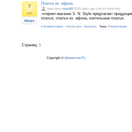
Платье из ифона
7
прислано
maxoli3
5526 days ago (via sn-style.net)
раз
нтернет-магазин S. N. Style предлагает продукци
платья, платья из ифона, коктельные платья.
Вверх
0 Комментарии
-
Читать все
-
Грохнуть
Тема:
Развлечения
Страниц:
1
Copyright ©
Шементом.Ру