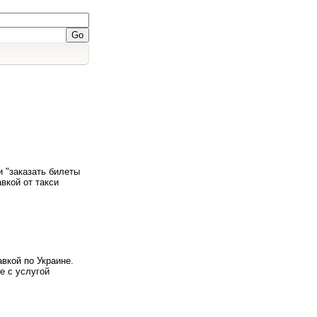
)
и "заказать билеты
авкой от такси
вкой по Украине.
е с услугой