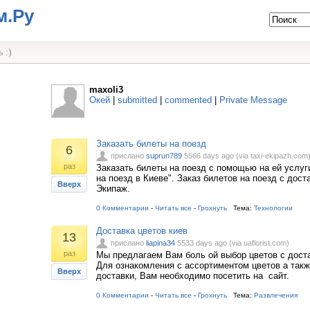
м.Ру
 :)
maxoli3
Окей
|
submitted
|
commented
|
Private Message
Заказать билеты на поезд
6
прислано
suprun789
5566 days ago (via taxi-ekipazh.com
раз
Заказать билеты на поезд с помощью на ей услуг
на поезд в Киеве". Заказ билетов на поезд с дост
Вверх
Экипаж.
0 Комментарии
-
Читать все
-
Грохнуть
Тема:
Технологии
Доставка цветов киев
13
прислано
liapina34
5533 days ago (via uaflorist.com)
раз
Мы предлагаем Вам боль ой выбор цветов с доста
Для ознакомления с ассортиментом цветов а такж
Вверх
доставки, Вам необходимо посетить на сайт.
0 Комментарии
-
Читать все
-
Грохнуть
Тема:
Развлечения