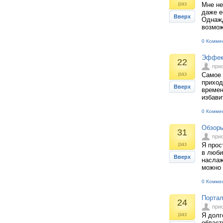
раз
Мне не
даже е
Вверх
Однажд
возмож
0 Комме
Эффект
22
при
раз
Самое 
приход
Вверх
времен
избави
0 Комме
Обзоры
31
при
раз
Я прос
в люби
Вверх
наслаж
можно 
0 Комме
Портал
24
при
раз
Я долг
област