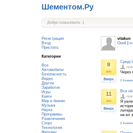
Шементом.Ру
Добро пожаловать :)
Регистрация
vitakun
Вход
Окей
|
s
Прислать
Категории
Средст
8
Все
при
Автомобили
раз
Через 
Безопасность
Видео
Вверх
0 Комме
Другое
Заработок
Все об
Игры
11
Книги
при
Мир и бизнес
раз
Я увле
Музыка
истори
Вверх
Наука
литера
Программы
на ел 
Развлечения
Спорт
0 Комме
Технологии
Фильмы
Отели 