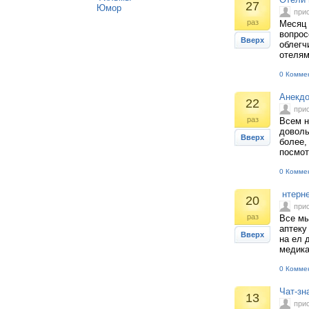
27
Юмор
при
раз
Месяц 
вопрос
Вверх
облегч
отелям
0 Комме
Анекдо
22
при
раз
Всем н
доволь
Вверх
более,
посмот
0 Комме
нтерне
20
при
раз
Все мы
аптеку
Вверх
на ел 
медика
0 Комме
Чат-зн
13
при