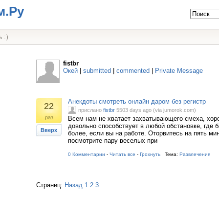
м.Ру
 :)
fistbr
Окей
|
submitted
|
commented
|
Private Message
Анекдоты смотреть онлайн даром без регистр
22
прислано
fistbr
5503 days ago (via jumorok.com)
раз
Всем нам не хватает захватывающего смеха, хоро
довольно способствует в любой обстановке, где б
Вверх
более, если вы на работе. Оторвитесь на пять мин
посмотрите пару веселых при
0 Комментарии
-
Читать все
-
Грохнуть
Тема:
Развлечения
Страниц:
Назад
1
2
3