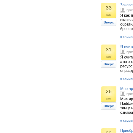
Заказа
33
при
раз
Я как 
включи
Вверх
обрати
бро юр
0 Комме
Я счит
31
при
раз
Я счит
этого 
Вверх
ресурс
оправд
0 Комме
Мне чр
26
при
раз
Мне чр
Haddaw
Вверх
там у 
ознако
0 Комме
Приобр