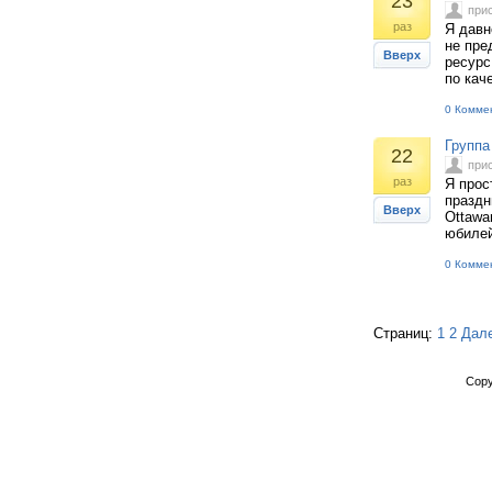
23
при
раз
Я давн
не пре
Вверх
ресурс
по кач
0 Комме
Группа
22
при
раз
Я прос
праздн
Вверх
Ottawa
юбилей
0 Комме
Страниц:
1
2
Дал
Copy