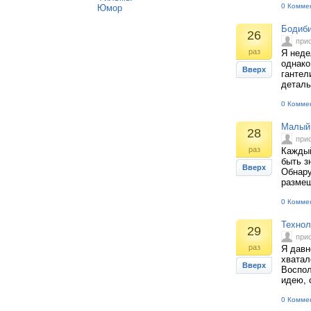
0 Комме
Юмор
Бодиби
26
при
раз
Я неде
однако
Вверх
гантел
деталь
0 Комме
Малый 
28
при
раз
Каждый
быть з
Вверх
Обнару
размещ
0 Комме
Технол
29
при
раз
Я давн
хватал
Вверх
Воспол
идею, 
0 Комме