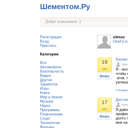
Шементом.Ру
Добро пожаловать :)
Регистрация
vitmoz
Вход
Окей
|
s
Прислать
Категории
Бизнес
19
Все
при
Автомобили
раз
Я - мо
Безопасность
чтобы 
Видео
Вверх
агов, 
Другое
увлека
Заработок
Игры
0 Комме
Книги
Мир и бизнес
Дистан
Музыка
17
при
Наука
раз
Я давн
Программы
профес
Развлечения
Вверх
долго 
Спорт
мне на
Технологии
Фильмы