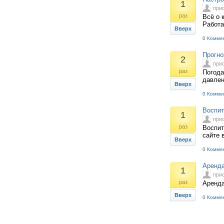
1
при
раз
Всё о 
Работа
Вверх
0 Комме
Прогно
2
при
раз
Погода
давлен
Вверх
0 Комме
Воспит
1
при
раз
Воспит
сайте 
Вверх
0 Комме
Аренда
1
при
раз
Аренда
Вверх
0 Комме