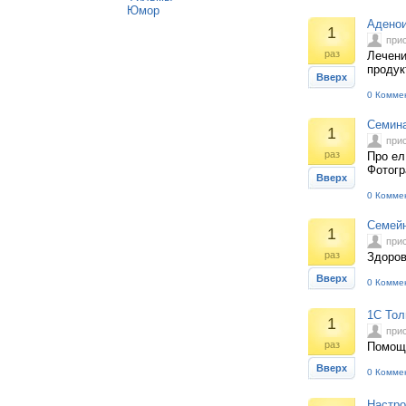
Юмор
Аденои
1
при
раз
Лечени
продук
Вверх
0 Комме
Семина
1
при
раз
Про ел
Фотогр
Вверх
0 Комме
Семей
1
при
раз
Здоров
Вверх
0 Комме
1С Тол
1
при
раз
Помощь
Вверх
0 Комме
Настро