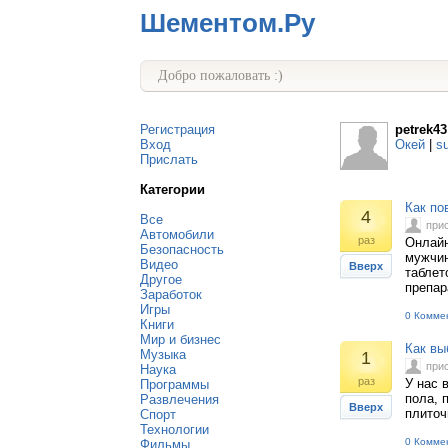
Шементом.Ру
Добро пожаловать :)
Регистрация
petrek43
Вход
Окей
|
s
Прислать
Категории
Как по
4
Все
при
Автомобили
раз
Онлайн
Безопасность
мужчин
Видео
Вверх
таблет
Другое
препар
Заработок
Игры
0 Комме
Книги
Мир и бизнес
Как вы
Музыка
1
при
Наука
раз
У нас 
Программы
пола, 
Развлечения
Вверх
плиточ
Спорт
Технологии
0 Комме
Фильмы