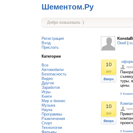
Шементом.Ру
Добро пожаловать :)
Регистрация
KonstaB
Вход
Окей
|
s
Прислать
Категории
нформа
10
Все
при
Автомобили
раз
Панора
Безопасность
съемку
Видео
Вверх
туры, 
Другое
цены.
Заработок
Игры
0 Комме
Книги
Мир и бизнес
Компа
Музыка
10
при
Наука
раз
Привет
Программы
компан
Развлечения
Вверх
проект
Спорт
Технологии
0 Комме
Фильмы