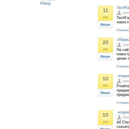
Юмор
TechFa
11
при
раз
TechFa
новост
Вверх
0 Комме
«Первы
20
при
раз
На сай
новост
Вверх
ценах 
0 Комме
нтерне
10
при
раз
Predme
предме
Вверх
предме
0 Комме
нтернет
10
при
раз
All Ch
скачат