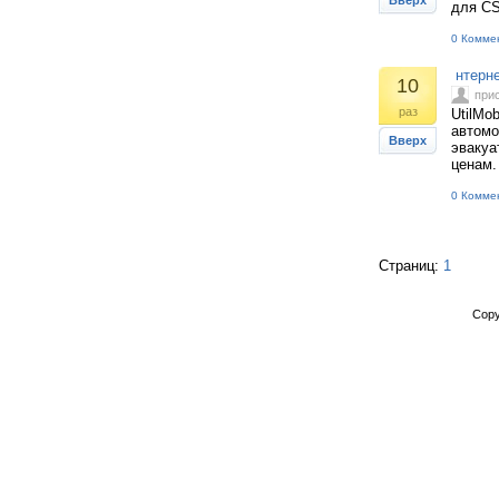
Вверх
для CS
0 Комме
нтерне
10
при
раз
UtilMo
автомо
Вверх
эвакуа
ценам.
0 Комме
Страниц:
1
Copy