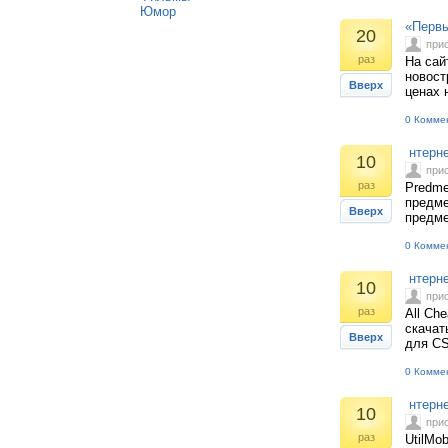
Юмор
«Первы
20
при
раз
На сай
новост
Вверх
ценах 
0 Комме
нтерне
10
при
раз
Predme
предме
Вверх
предме
0 Комме
нтернет
10
при
раз
All Ch
скачат
Вверх
для CS
0 Комме
нтерне
10
при
раз
UtilMo