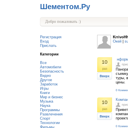
Шементом.Ру
Добро пожаловать :)
Регистрация
KrrivoH
Вход
Окей
|
s
Прислать
Категории
нформа
10
Все
при
Автомобили
раз
Панора
Безопасность
съемку
Видео
Вверх
туры, 
Другое
цены.
Заработок
Игры
0 Комме
Книги
Мир и бизнес
Компа
Музыка
10
при
Наука
раз
Привет
Программы
компан
Развлечения
Вверх
проект
Спорт
Технологии
0 Комме
Фильмы