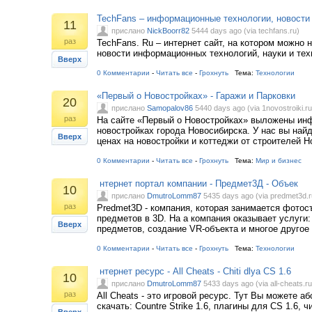
TechFans – информационные технологии, новости
11
прислано
NickBoorr82
5444 days ago (via techfans.ru)
раз
TechFans. Ru – интернет сайт, на котором можно 
новости информационных технологий, науки и тех
Вверх
0 Комментарии
-
Читать все
-
Грохнуть
Тема:
Технологии
«Первый о Новостройках» - Гаражи и Парковки
20
прислано
Samopalov86
5440 days ago (via 1novostroiki.ru
раз
На сайте «Первый о Новостройках» выложены ин
новостройках города Новосибирска. У нас вы на
Вверх
ценах на новостройки и коттеджи от строителей 
0 Комментарии
-
Читать все
-
Грохнуть
Тема:
Мир и бизнес
нтернет портал компании - Предмет3Д - Объек
10
прислано
DmutroLomm87
5435 days ago (via predmet3d.r
раз
Predmet3D - компания, которая занимается фотос
предметов в 3D. На а компания оказывает услуги
Вверх
предметов, создание VR-объекта и многое другое 
0 Комментарии
-
Читать все
-
Грохнуть
Тема:
Технологии
нтернет ресурс - All Cheats - Chiti dlya CS 1.6
10
прислано
DmutroLomm87
5433 days ago (via all-cheats.ru
раз
All Cheats - это игровой ресурс. Тут Вы можете 
скачать: Countre Strike 1.6, плагины для CS 1.6, 