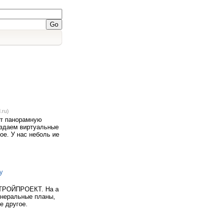
.ru)
ет панорамную
оздаем виртуальные
ое. У нас неболь ие
у
СТРОЙПРОЕКТ. На а
енеральные планы,
е другое.