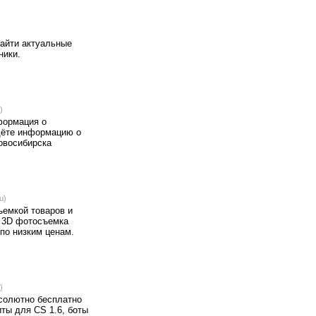
найти актуальные
ники.
)
формация о
йдёте информацию о
Новосибирска
u)
ъемкой товаров и
: 3D фотосъемка
по низким ценам.
)
абсолютно бесплатно
читы для CS 1.6, боты