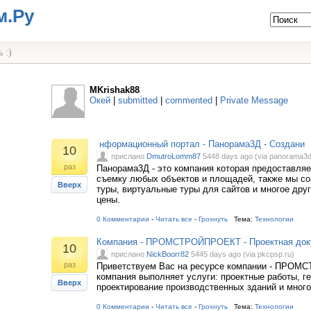
м.Ру
 :)
MKrishak88
Окей
|
submitted
|
commented
|
Private Message
нформационный портал - Панорама3Д - Создани
10
прислано
DmutroLomm87
5448 days ago (via panorama3d
раз
Панорама3Д - это компания которая предоставля
съемку любых объектов и площадей, также мы с
Вверх
туры, виртуальные туры для сайтов и многое друг
цены.
0 Комментарии
-
Читать все
-
Грохнуть
Тема:
Технологии
Компания - ПРОМСТРОЙПРОЕКТ - Проектная док
10
прислано
NickBoorr82
5445 days ago (via pkcpsp.ru)
раз
Приветствуем Вас на ресурсе компании - ПРОМ
компания выполняет услуги: проектные работы, г
Вверх
проектирование производственных зданий и много
0 Комментарии
-
Читать все
-
Грохнуть
Тема:
Технологии