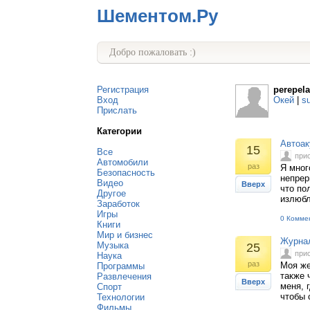
Шементом.Ру
Добро пожаловать :)
Регистрация
perepel
Вход
Окей
|
s
Прислать
Категории
Автоак
15
Все
при
Автомобили
раз
Я мног
Безопасность
непрер
Видео
Вверх
что по
Другое
излюбл
Заработок
Игры
0 Комме
Книги
Мир и бизнес
Журна
Музыка
25
при
Наука
раз
Моя же
Программы
также 
Развлечения
Вверх
меня, 
Спорт
чтобы 
Технологии
Фильмы