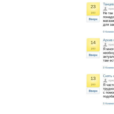
Танцев
23
при
раз
Не так
понадо
Вверх
магази
для за
0 Комме
Архив 
14
при
раз
Я мног
необхо
Вверх
актуал
там ес
0 Комме
Снять 
13
при
раз
Я част
трудно
Вверх
с помо
подоб
0 Комме