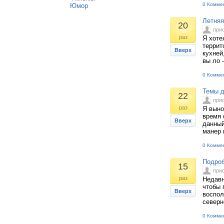
0 Комме
Юмор
Летняя
20
при
раз
Я хоте
террит
Вверх
кухней
вы ло 
0 Комме
Темы д
22
при
раз
Я выно
время 
Вверх
данный
манер 
0 Комме
Подроб
15
при
раз
Недавн
чтобы 
Вверх
воспол
северн
0 Комме