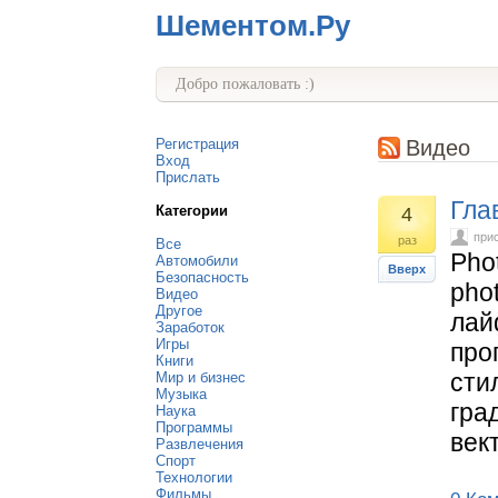
Шементом.Ру
Добро пожаловать :)
Регистрация
Видео
Вход
Прислать
Гла
Категории
4
при
раз
Все
Pho
Автомобили
Вверх
Безопасность
pho
Видео
Другое
лай
Заработок
Игры
про
Книги
сти
Мир и бизнес
Музыка
гра
Наука
Программы
век
Развлечения
Спорт
Технологии
Фильмы