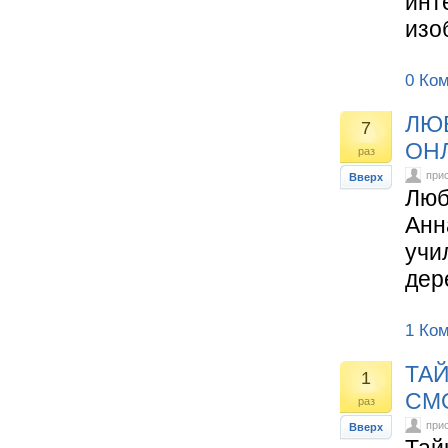
инт
изо
0 Ко
ЛЮ
7
ОНЛ
раз
при
Вверх
Люб
Анн
учи
дер
1 Ко
ТАЙ
1
СМ
раз
при
Вверх