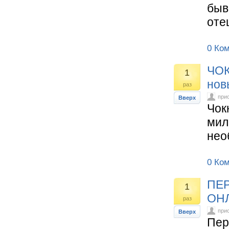
быв
оте
0 Ко
ЧО
1
нов
раз
при
Вверх
Чок
мил
нео
0 Ко
ПЕ
1
ОНЛ
раз
при
Вверх
Пер