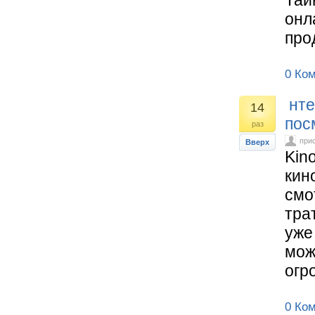
Тай
онл
про
0 Ко
нте
14
пос
раз
при
Вверх
Kin
кин
смо
тра
уже
мож
огр
0 Ко