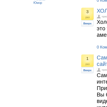
0 Ко
Юмор
ХО
3
при
раз
Хол
Вверх
это
аме
0 Ко
Сам
1
сай
раз
при
Вверх
Сам
инт
При
Вы 
вид