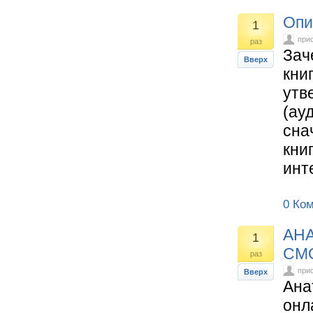
Опи
1
при
раз
Зач
Вверх
кни
утв
(ау
сна
кни
инт
0 Ко
АНА
1
СМО
раз
при
Вверх
Ана
онл